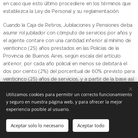
en caso que esto último procediere en los términos que
establezca la Ley de Personal y su reglamentación.
Cuando la Caja de Retiros, Jubilaciones y Pensiones deba
asumir rol jubilador con cómputo de servicios por años y
el agente contare con una cantidad inferior al mínimo de
veinticinco (25) años prestados en las Policías de la
Provincia de Buenos Aires, según escala del artículo
anterior, por cada año policial en menos se debitará el
dos por ciento (2%) del porcentual de 60% previsto para
veinticinco (25) años de servicios, y a partir de la base así
lograda para el computo del servicio por años
formalmente reconocidos se procederá conforme a lo
Utilizamos cookies para permitir un correcto funcionamiento
y seguro en nuestra página web, y para ofrecer la mejor
establecido en el párrafo anterior.La Caja de Retiros,
experiencia posible al usuario.
Jubilaciones y Pensiones no asumirá rol jubilador cuando
los servicios prestados en las Policías de la Provincia de
Buenos Aires sean inferiores en cantidad de años a los
Aceptar solo lo necesario
Aceptar todo
foráneos traídos a computo, considerándose a los